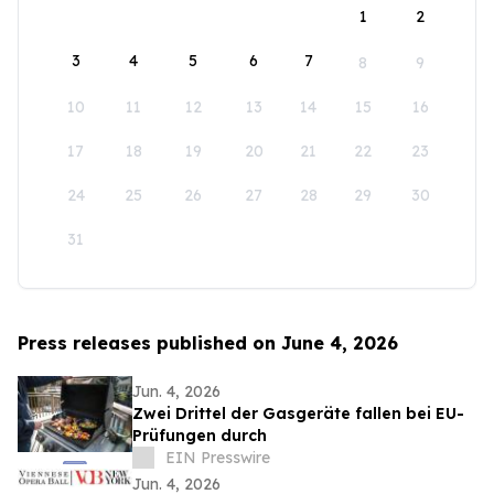
1
2
3
4
5
6
7
8
9
10
11
12
13
14
15
16
17
18
19
20
21
22
23
24
25
26
27
28
29
30
31
Press releases published on June 4, 2026
Jun. 4, 2026
Zwei Drittel der Gasgeräte fallen bei EU-
Prüfungen durch
EIN Presswire
Jun. 4, 2026