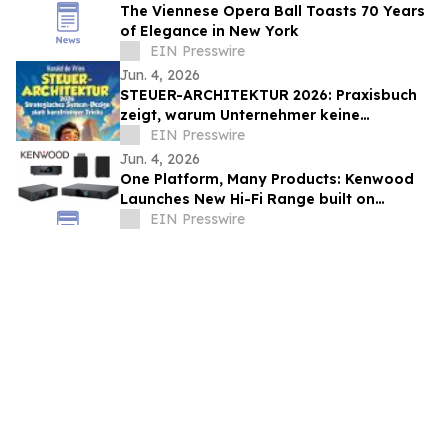
The Viennese Opera Ball Toasts 70 Years
of Elegance in New York
EIN Presswire
Jun. 4, 2026
STEUER-ARCHITEKTUR 2026: Praxisbuch
zeigt, warum Unternehmer keine
Steuertricks brauchen, sondern ein
EIN Presswire
besseres System
Jun. 4, 2026
One Platform, Many Products: Kenwood
Launches New Hi-Fi Range built on
Frontier’s AURIA solution
EIN Presswire