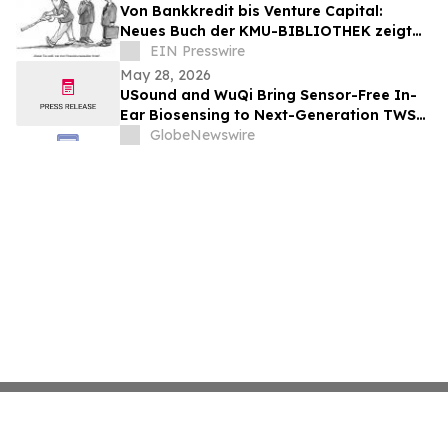
Von Bankkredit bis Venture Capital:
Neues Buch der KMU-BIBLIOTHEK zeigt
Unternehmern Weg durch
EIN Presswire
Finanzierungsdschungel
May 28, 2026
USound and WuQi Bring Sensor-Free In-
Ear Biosensing to Next-Generation TWS
Devices
GlobeNewswire