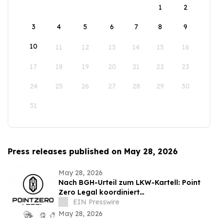
1
2
3
4
5
6
7
8
9
10
11
12
13
14
15
16
17
18
19
20
21
22
23
24
25
26
27
28
29
30
31
Press releases published on May 28, 2026
May 28, 2026
Nach BGH-Urteil zum LKW-Kartell: Point
Zero Legal koordiniert
Streitgenossenschaft für Transport- und
EIN Presswire
Bauunternehmen
May 28, 2026